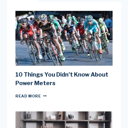
10 Things You Didn’t Know About
Power Meters
10
READ MORE
THINGS
YOU
DIDN’T
KNOW
ABOUT