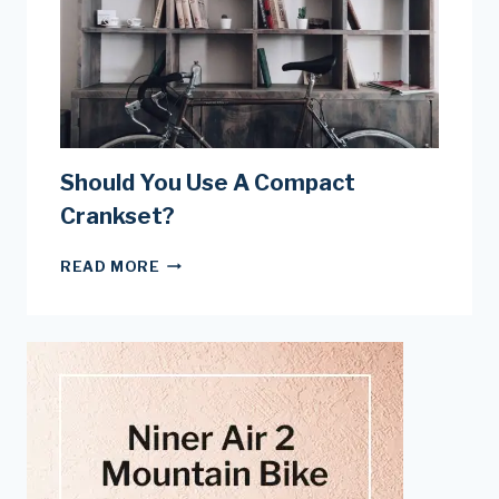
POWER
METERS
Should You Use A Compact
Crankset?
SHOULD
READ MORE
YOU
USE
A
COMPACT
CRANKSET?