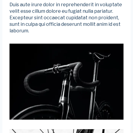
Duis aute irure dolor in reprehenderit in voluptate
velit esse cillum dolore eu fugiat nulla pariatur.
Excepteur sint occaecat cupidatat non proident,
sunt in culpa qui officia deserunt mollit anim id est
laborum.