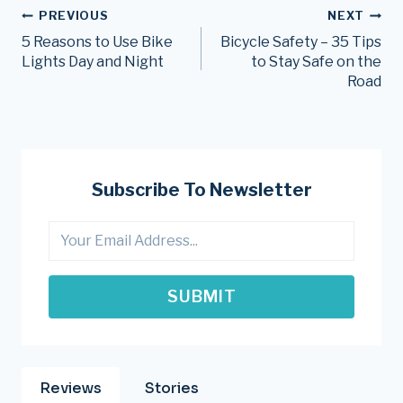
Post
PREVIOUS
NEXT
5 Reasons to Use Bike
Bicycle Safety – 35 Tips
Navigation
Lights Day and Night
to Stay Safe on the
Road
Subscribe To Newsletter
SUBMIT
Reviews
Stories