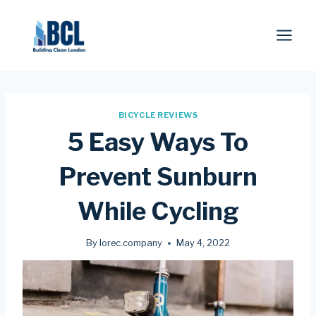
Skip
to
content
BICYCLE REVIEWS
5 Easy Ways To
Prevent Sunburn
While Cycling
By
lorec.company
May 4, 2022