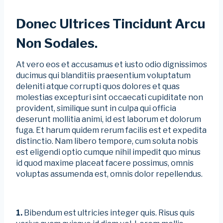
Donec Ultrices Tincidunt Arcu
Non Sodales.
At vero eos et accusamus et iusto odio dignissimos
ducimus qui blanditiis praesentium voluptatum
deleniti atque corrupti quos dolores et quas
molestias excepturi sint occaecati cupiditate non
provident, similique sunt in culpa qui officia
deserunt mollitia animi, id est laborum et dolorum
fuga. Et harum quidem rerum facilis est et expedita
distinctio. Nam libero tempore, cum soluta nobis
est eligendi optio cumque nihil impedit quo minus
id quod maxime placeat facere possimus, omnis
voluptas assumenda est, omnis dolor repellendus.
1.
Bibendum est ultricies integer quis. Risus quis