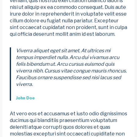
veniam, quis nostrud exercitation ullamco laboris
nisi ut aliquip ex ea commodo consequat. Duis aute
irure dolor in reprehenderit in voluptate velit esse
cillum dolore eu fugiat nulla pariatur. Excepteur
sint occaecat cupidatat non proident, sunt in culpa
qui officia deserunt mollit anim id est laborum.
Viverra aliquet eget sit amet. At ultrices mi
tempus imperdiet nulla. Arcu dui vivamus arcu
felis bibendum ut. Arcu cursus euismod quis
viverra nibh. Cursus vitae congue mauris rhoncus.
Faucibus ornare suspendisse sed nisi lacus sed
viverra.
John Doe
At vero eos et accusamus et iusto odio dignissimos
ducimus qui blanditiis praesentium voluptatum
deleniti atque corrupti quos dolores et quas
molestias excepturi sint occaecati cupiditate non