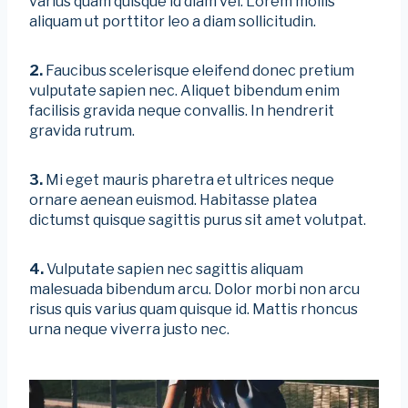
varius quam quisque id diam vel. Lorem mollis
aliquam ut porttitor leo a diam sollicitudin.
2.
Faucibus scelerisque eleifend donec pretium
vulputate sapien nec. Aliquet bibendum enim
facilisis gravida neque convallis. In hendrerit
gravida rutrum.
3.
Mi eget mauris pharetra et ultrices neque
ornare aenean euismod. Habitasse platea
dictumst quisque sagittis purus sit amet volutpat.
4.
Vulputate sapien nec sagittis aliquam
malesuada bibendum arcu. Dolor morbi non arcu
risus quis varius quam quisque id. Mattis rhoncus
urna neque viverra justo nec.