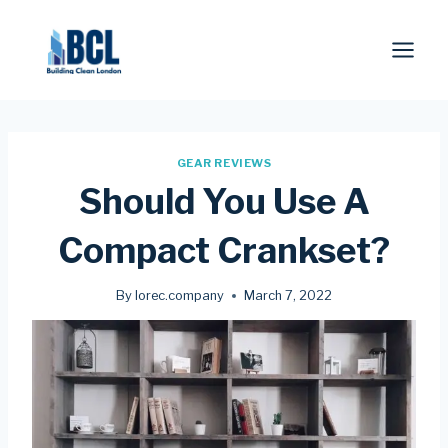
Skip
to
content
GEAR REVIEWS
Should You Use A
Compact Crankset?
By
lorec.company
March 7, 2022