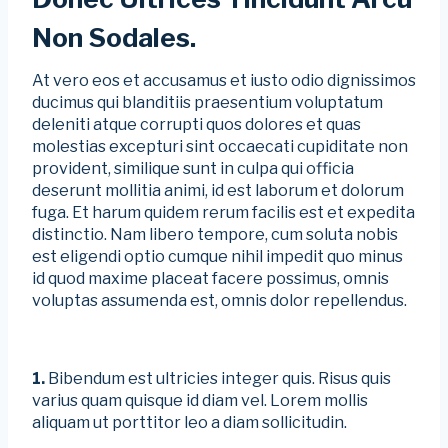
Non Sodales.
At vero eos et accusamus et iusto odio dignissimos
ducimus qui blanditiis praesentium voluptatum
deleniti atque corrupti quos dolores et quas
molestias excepturi sint occaecati cupiditate non
provident, similique sunt in culpa qui officia
deserunt mollitia animi, id est laborum et dolorum
fuga. Et harum quidem rerum facilis est et expedita
distinctio. Nam libero tempore, cum soluta nobis
est eligendi optio cumque nihil impedit quo minus
id quod maxime placeat facere possimus, omnis
voluptas assumenda est, omnis dolor repellendus.
1.
Bibendum est ultricies integer quis. Risus quis
varius quam quisque id diam vel. Lorem mollis
aliquam ut porttitor leo a diam sollicitudin.