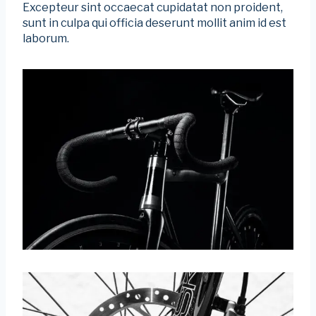
Excepteur sint occaecat cupidatat non proident,
sunt in culpa qui officia deserunt mollit anim id est
laborum.