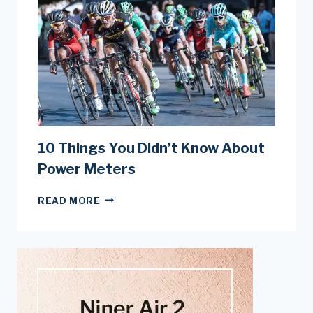
10 Things You Didn’t Know About
Power Meters
10
READ MORE
THINGS
YOU
DIDN’T
KNOW
ABOUT
POWER
METERS